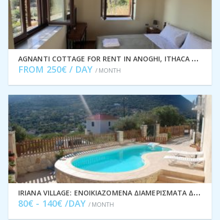
A
GNANTI COTTAGE FOR RENT IN ANOGHI, ITHACA GREECE IDMVR003ANO
FROM 250€ / DAY
/ MONTH
I
RIANA VILLAGE: ΕΝΟΙΚΙΑΖΌΜΕΝΑ ΔΙΑΜΕΡΊΣΜΑΤΑ ΔΙΑΚΟΠΏΝ ΣΤΟ ΣΤΑΥΡΌ, ΙΘΆΚΗ IDMVR001STA
80€ - 140€ /DAY
/ MONTH