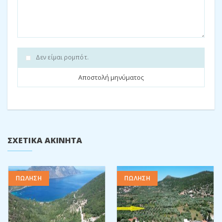
Please
contact us
for a property viewing or for more
information regarding this property.
Στόχος μας είναι να κάνουμε τη διαδικασία αγοράς όσο το
δυνατόν πιο εύκολη και έτσι έχουμε δημιουργήσει ένα
φυλλάδιο αγοράς στην Ιθάκη τόσο
στα αγγλικά
όσο και στα
Δεν είμαι ρομπότ.
ελληνικά
για να σας παρέχουμε όλες τις πληροφορίες που
χρειάζεστε.
We also offer a project management service, for more about
that read through our
Building on Ithaca
brochure.
Δείτε μας στο
Instagram
και
το Facebook
.
ΣΧΕΤΙΚΆ ΑΚΊΝΗΤΑ
Μοιραστείτε:
Facebook
Twitter
Pinterest
ΠΩΛΗΣΗ
ΠΩΛΗΣΗ