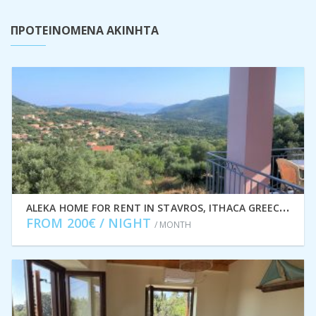
ΠΡΟΤΕΙΝΟΜΕΝΑ ΑΚΙΝΗΤΑ
A
LEKA HOME FOR RENT IN STAVROS, ITHACA GREECE IDMVR011STA
FROM 200€ / NIGHT
/ MONTH