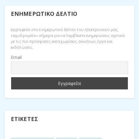
ΕΝΗΜΕΡΩΤΙΚΌ ΔΕΛΤΊΟ
εγγραφείτε στο ενημερωτικό δελτίο του ηλεκτρονικού μας
ταχυδρομείου σήμερα για να λαμβάνετε ενημερώσεις σχετικά
με τις πιο πρόσφατες καταχωρίσεις ακινήτων, έργα και
εκδηλώσεις.
Email
ΕΤΙΚΈΤΕΣ