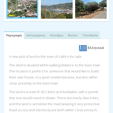
Περιγραφή
Λεπτομέρειες
Κατόψεις
Βίντεο
Τοποθεσία
Ελληνικά
A new plot of land in the town of Vathi is for sale.
This land is situated within walking distance to the main town.
The location is perfect for someone that would like to build
their own house, in a quiet residential area, but also within
close proximity to the main town.
The land is a total of: 607,42m2 and buildable, with a permit
that one would need to obtain. There are lovely olive trees,
and the land is set below the road keeping it very protective.
Road access and electricity are both within close enreach,