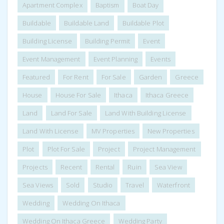
Apartment Complex
Baptism
Boat Day
Buildable
Buildable Land
Buildable Plot
Building License
Building Permit
Event
Event Management
Event Planning
Events
Featured
For Rent
For Sale
Garden
Greece
House
House For Sale
Ithaca
Ithaca Greece
Land
Land For Sale
Land With Building License
Land With License
MV Properties
New Properties
Plot
Plot For Sale
Project
Project Management
Projects
Recent
Rental
Ruin
Sea View
Sea Views
Sold
Studio
Travel
Waterfront
Wedding
Wedding On Ithaca
Wedding On Ithaca Greece
Wedding Party