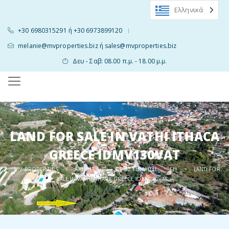
Ελληνικά
+30 6980315291 ή +30 6973899120
|
melanie@mvproperties.biz ή sales@mvproperties.biz
Δευ - Σαβ: 08.00 π.μ. - 18.00 μ.μ.
LAND FOR SALE IN VATHI ITHACA
GREECE IDMV130VAT
MV PROPERTIES
ΑΚΊΝΗΤΑ
ΠΡΟΣ ΠΏΛΗΣΗ
ΓΗ
>
>
,
>
LAND FOR
SALE IN VATHI ITHACA GREECE IDMV130VAT