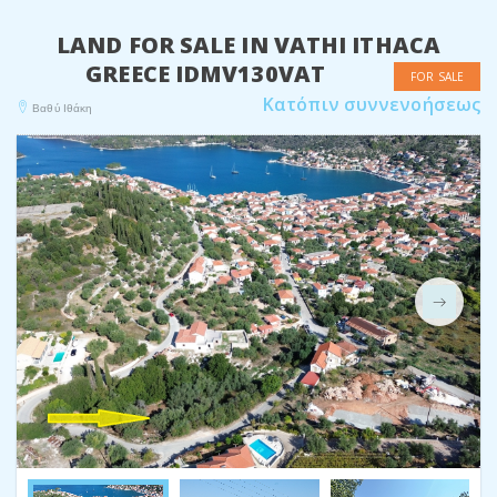
LAND FOR SALE IN VATHI ITHACA
GREECE IDMV130VAT
FOR SALE
Κατόπιν συννενοήσεως
Βαθύ Ιθάκη
Next