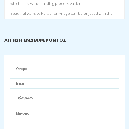
which makes the building process easier.
Beautiful walks to Perachori village can be enjoyed with the
lovely views. The closest beach would be either Loutsa Beach,
5 minutes away, or Dexa Beach 10 minutes away.
Plot A also works well with Plot B right next to it. This is a further
ΑΊΤΗΣΗ ΕΝΔΙΑΦΈΡΟΝΤΟΣ
627m2, and face of the road, with views of Vathi, it is also
buildable, and one could enlarge their plot and build with
more space.
Together Plots A and Plot B would work well if one wanted to
enlarge the total surface area and have more space.
Both these plots have a stream running through a very small
part of the land. Which means one would need to
characterize this by an engineer, in order to find out; 1) what
distance must be kept from the stream to build and, 2) how
many square meters one can build.
All offers are welcome.