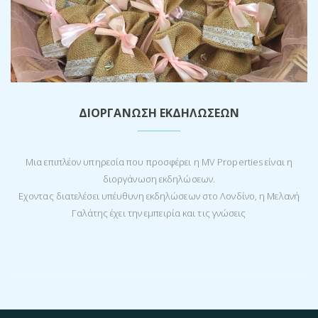
ΔΙΟΡΓΆΝΩΣΗ ΕΚΔΗΛΏΣΕΩΝ
Μια επιπλέον υπηρεσία που προσφέρει η MV Properties είναι η
διοργάνωση εκδηλώσεων.
Εχοντας διατελέσει υπέυθυνη εκδηλώσεων στο Λονδίνο, η Μελανή
Γαλάτης έχει την εμπειρία και τις γνώσεις