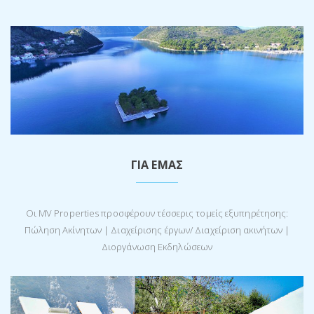
ΓΙΑ ΕΜΑΣ
Οι MV Properties προσφέρoυν τέσσερις τομείς εξυπηρέτησης:
Πώληση Ακίνητων | Διαχείρισης έργων/ Διαχείριση ακινήτων |
Διοργάνωση Εκδηλώσεων