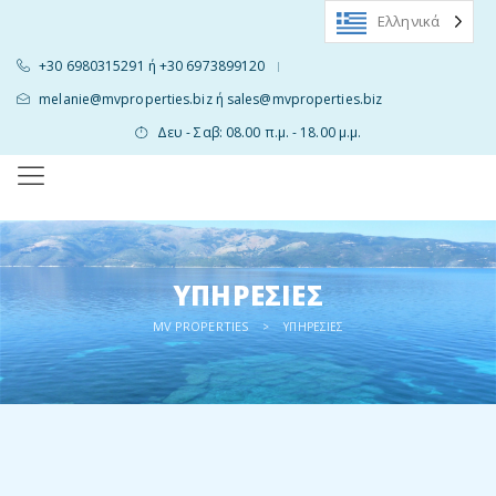
Ελληνικά
+30 6980315291 ή +30 6973899120
|
melanie@mvproperties.biz ή sales@mvproperties.biz
Δευ - Σαβ: 08.00 π.μ. - 18.00 μ.μ.
ΥΠΗΡΕΣΊΕΣ
MV PROPERTIES
>
ΥΠΗΡΕΣΊΕΣ