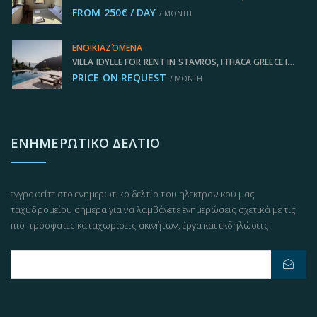
FROM 250€ / DAY
/ MONTH
ΕΝΟΙΚΙΑΖΌΜΕΝΑ
VILLA IDYLLE FOR RENT IN STAVROS, ITHACA GREECE IDMVR010STA
PRICE ON REQUEST
/ MONTH
ΕΝΗΜΕΡΩΤΙΚΌ ΔΕΛΤΊΟ
εγγραφείτε στο ενημερωτικό δελτίο του ηλεκτρονικού μας
ταχυδρομείου σήμερα για να λαμβάνετε ενημερώσεις σχετικά με τις
πιο πρόσφατες καταχωρίσεις ακινήτων, έργα και εκδηλώσεις.