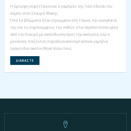
Η όμορφη νύφη Γιάννα και ο γαμπρός της Λάιλ έδεσαν τον
κόμπο στον Σταυρό Ιθάκης.
Όλα τα βλέμματα ήταν στραμμένα στη Γιάννα, την οικογένειά
της και τις παράνυμφους της καθώς όλοι περπατούσαν μέσα
από τον Σταυρό με κατεύθυνση προς την εκκλησία, ενώ ο
μουσικός παίζοντας παραδοσιακά εορταστικά γαμήλια
τραγούδια ακολούθησε πίσω τους.
ΔΙΑΒΆΣΤΕ
ΠΕΡΙΣΣΌΤΕΡΑ