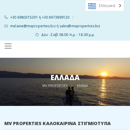
Ελληνικά
+30 6980315291 ή +30 6973899120
|
melanie@mvproperties.biz ή sales@mvproperties.biz
Δευ - Σαβ: 08.00 π.μ. - 18.00 μ.μ.
ΕΛΛΆΔΑ
MV PROPERTIES
>
ΕΛΛΆΔΑ
MV PROPERTIES ΚΑΛΟΚΑΙΡΙΝΆ ΣΤΙΓΜΙΌΤΥΠΑ