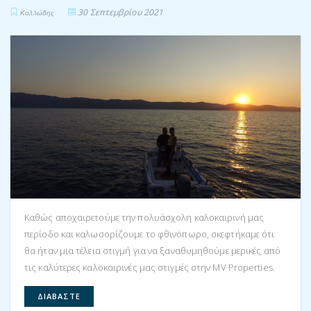
30 Σεπτεμβρίου 2021
Κολλώδης
Καθώς αποχαιρετούμε την πολυάσχολη καλοκαιρινή μας
περίοδο και καλωσορίζουμε το φθινόπωρο, σκεφτήκαμε ότι
θα ήταν μια τέλεια στιγμή για να ξαναθυμηθούμε μερικές από
τις καλύτερες καλοκαιρινές μας στιγμές στην MV Properties.
ΔΙΑΒΆΣΤΕ