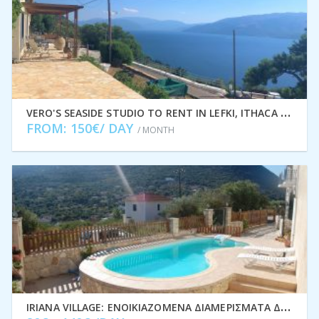
V
ERO'S SEASIDE STUDIO TO RENT IN LEFKI, ITHACA GREECE IDMVR001LEF
FROM: 150€/ DAY
/ MONTH
I
RIANA VILLAGE: ΕΝΟΙΚΙΑΖΌΜΕΝΑ ΔΙΑΜΕΡΊΣΜΑΤΑ ΔΙΑΚΟΠΏΝ ΣΤΟ ΣΤΑΥΡΌ, ΙΘΆΚΗ IDMVR001STA