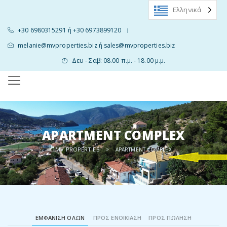
Ελληνικά
+30 6980315291 ή +30 6973899120
|
melanie@mvproperties.biz ή sales@mvproperties.biz
Δευ - Σαβ: 08.00 π.μ. - 18.00 μ.μ.
APARTMENT COMPLEX
MV PROPERTIES
>
APARTMENT COMPLEX
ΕΜΦΆΝΙΣΗ ΌΛΩΝ
ΠΡΟΣ ΕΝΟΙΚΊΑΣΗ
ΠΡΟΣ ΠΏΛΗΣΗ