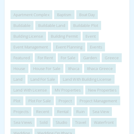
Apartment Complex
Baptism
Boat Day
Buildable
Buildable Land
Buildable Plot
Building License
Building Permit
Event
Event Management
Event Planning
Events
Featured
For Rent
For Sale
Garden
Greece
House
House For Sale
Ithaca
Ithaca Greece
Land
Land For Sale
Land With Building License
Land With License
MV Properties
New Properties
Plot
Plot For Sale
Project
Project Management
Projects
Recent
Rental
Ruin
Sea View
Sea Views
Sold
Studio
Travel
Waterfront
Wedding
Wedding On Ithaca