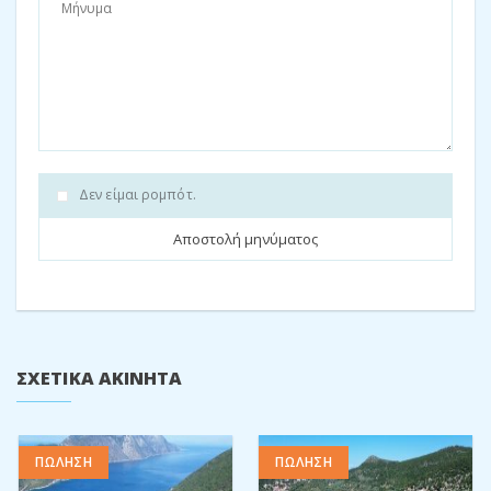
κάποιον να έχει περαιτέρω υπαίθριο χώρο και περισσότερους
ελαιώνες, παρέχοντάς σας περισσότερο ελαιόλαδο.
Εάν κοιτάζετε για να χτίσετε κάτι απο την αρχή εδώ έχετε το
όφελος της κατοχής ήδη των αδειών και των σχεδίων σε
ισχύ.Σιγουρα είναι το ιδανικό ακίνητο για εσας.
Εάν επιθυμείτε να κανονίσετε μια επίσκεψη και να συζητήσετε
Δεν είμαι ρομπότ.
τις άδειες, παρακαλώ μην διστάσετε να
επικοινωνήσετε μαζί
μας
και θα έρθουμε άμεσα σε επαφή μαζί σας.
Προσφέρουμε επίσης υπηρεσίες διαχείρισης έργου, για
περισσότερες πληροφορίες διαβάστε στο φυλάδιο μας
για
την Ιθάκη
.
Δείτε μας στο
Instagram
και
το Facebook
.
ΣΧΕΤΙΚΆ ΑΚΊΝΗΤΑ
Μοιραστείτε:
Facebook
Twitter
Pinterest
ΠΩΛΗΣΗ
ΠΩΛΗΣΗ