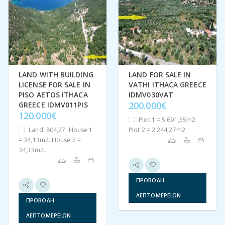
LAND WITH BUILDING
LAND FOR SALE IN
LICENSE FOR SALE IN
VATHI ITHACA GREECE
PISO AETOS ITHACA
IDMV030VAT
200.000€
GREECE IDMV011PIS
120.000€
Plot 1 = 5.691,55m2.
Land: 804,27. House 1
Plot 2 = 2.244,27m2
= 34,13m2. House 2 =
34,33m2.
ΠΡΟΒΟΛΉ
ΛΕΠΤΟΜΕΡΕΙΏΝ
ΠΡΟΒΟΛΉ
ΛΕΠΤΟΜΕΡΕΙΏΝ