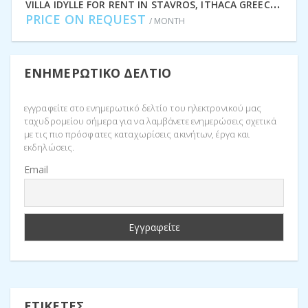
V
ILLA IDYLLE FOR RENT IN STAVROS, ITHACA GREECE IDMVR010STA
PRICE ON REQUEST
/ MONTH
ΕΝΗΜΕΡΩΤΙΚΌ ΔΕΛΤΊΟ
εγγραφείτε στο ενημερωτικό δελτίο του ηλεκτρονικού μας
ταχυδρομείου σήμερα για να λαμβάνετε ενημερώσεις σχετικά
με τις πιο πρόσφατες καταχωρίσεις ακινήτων, έργα και
εκδηλώσεις.
Email
ΕΤΙΚΈΤΕΣ