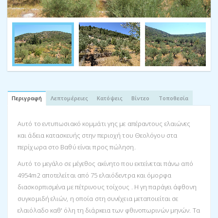
Περιγραφή
Λεπτομέρειες
Κατόψεις
Βίντεο
Τοποθεσία
Αυτό το εντυπωσιακό κομμάτι γης με απέραντους ελαιώνες
και άδεια κατασκευής στην περιοχή του Θεολόγου στα
περίχωρα στο Βαθύ είναι προς πώληση.
Αυτό το μεγάλο σε μέγεθος ακίνητο που εκτείνεται πάνω από
4954m2 αποτελείται από 75 ελαιόδεντρα και όμορφα
διασκορπισμένα με πέτρινους τοίχους . Η γη παράγει άφθονη
συγκομιδή ελιών, η οποία στη συνέχεια μεταποιείται σε
ελαιόλαδο καθ' όλη τη διάρκεια των φθινοπωρινών μηνών. Τα