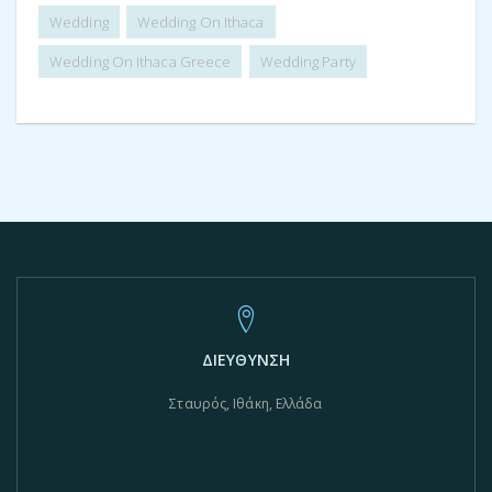
Wedding
Wedding On Ithaca
Wedding On Ithaca Greece
Wedding Party
ΔΙΕΥΘΥΝΣΗ
Σταυρός, Ιθάκη, Ελλάδα