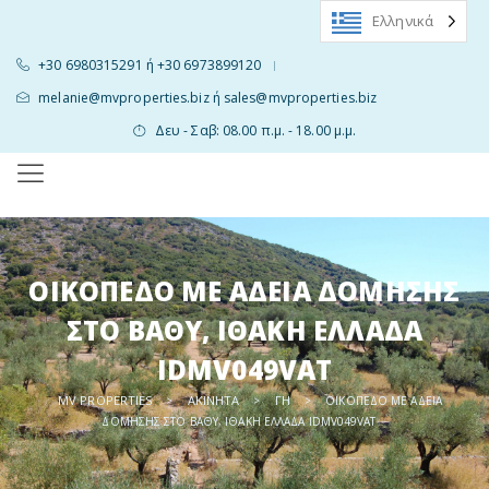
Ελληνικά
+30 6980315291 ή +30 6973899120
|
melanie@mvproperties.biz ή sales@mvproperties.biz
Δευ - Σαβ: 08.00 π.μ. - 18.00 μ.μ.
ΟΙΚΌΠΕΔΟ ΜΕ ΆΔΕΙΑ ΔΌΜΗΣΗΣ
ΣΤΟ ΒΑΘΎ, ΙΘΆΚΗ ΕΛΛΆΔΑ
IDMV049VAT
MV PROPERTIES
ΑΚΊΝΗΤΑ
ΓΗ
>
>
>
ΟΙΚΌΠΕΔΟ ΜΕ ΆΔΕΙΑ
ΔΌΜΗΣΗΣ ΣΤΟ ΒΑΘΎ, ΙΘΆΚΗ ΕΛΛΆΔΑ IDMV049VAT