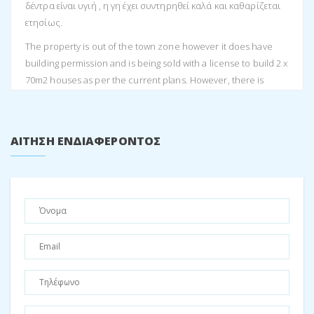
δέντρα είναι υγιή , η γη έχει συντηρηθεί καλά και καθαρίζεται
ετησίως.
The property is out of the town zone however it does have
building permission and is being sold with a license to build 2 x
70m2 houses as per the current plans. However, there is
flexibility with regards to the license in which you are able to
build up to 220m2 should you not wish to follow the original
planning permission. This license is valid until the end of 2027.
ΑΊΤΗΣΗ ΕΝΔΙΑΦΈΡΟΝΤΟΣ
There is road access as well as electricity to the property.
Αυτό το κομμάτι γης είναι πραγματικά ιδιαίτερο καθώς
αιχμαλωτίζει το φυσικό περιβάλλον όμορφα.Βρίσκεται σε
ήσυχο και γραφικό σημείο και θα δημιουργήσει το ιδανικό
περιβάλλον για ιδιωτικές ή εμπορικές επενδύσεις. Η γύρω γη
που απομένει όταν κάποιος οικοδομήσει εξακολουθεί να είναι
αρκετά μεγάλη για να διατηρήσει μια άφθονη ετήσια
παραγωγή ελαιολάδου.
Πωλείται μαζί με αυτό το ακίνητο υπάρχει άλλο οικόπεδο
μεγέθους 1113,76m2 με κόστος 10.000€. Αυτό θα επέτρεπε σε