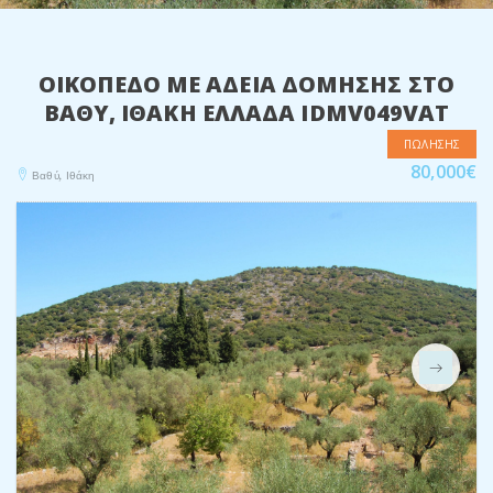
ΟΙΚΌΠΕΔΟ ΜΕ ΆΔΕΙΑ ΔΌΜΗΣΗΣ ΣΤΟ
ΒΑΘΎ, ΙΘΆΚΗ ΕΛΛΆΔΑ IDMV049VAT
ΠΩΛΗΣΗΣ
80,000€
Βαθύ, Ιθάκη
Next