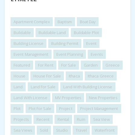
Apartment Complex
Baptism
Boat Day
Buildable
Buildable Land
Buildable Plot
Building License
Building Permit
Event
Event Management
Event Planning
Events
Featured
For Rent
For Sale
Garden
Greece
House
House For Sale
Ithaca
Ithaca Greece
Land
Land For Sale
Land With Building License
Land With License
MV Properties
New Properties
Plot
Plot For Sale
Project
Project Management
Projects
Recent
Rental
Ruin
Sea View
Sea Views
Sold
Studio
Travel
Waterfront