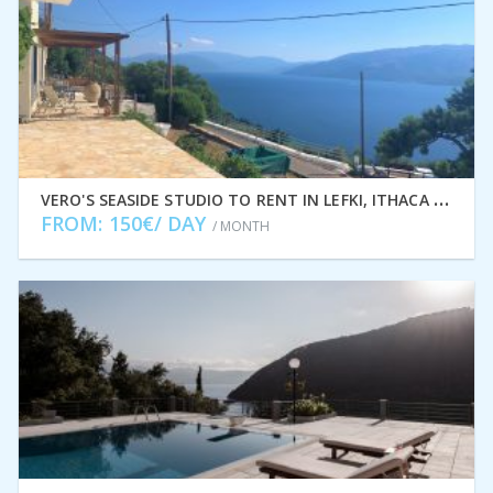
V
ERO'S SEASIDE STUDIO TO RENT IN LEFKI, ITHACA GREECE IDMVR001LEF
FROM: 150€/ DAY
/ MONTH